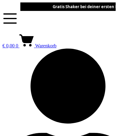
Zum
Gratis Shaker bei deiner ersten Bestell
Inhalt
springen
€
0,00
0
Warenkorb