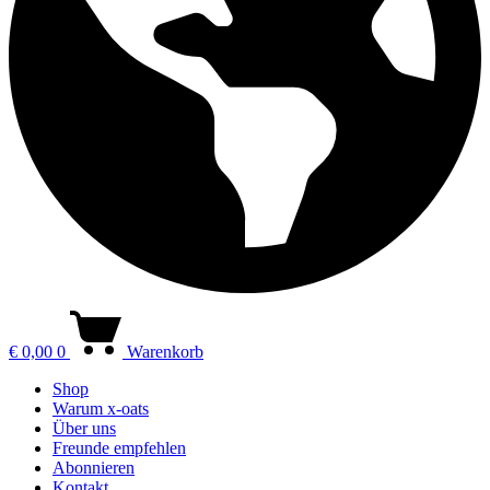
€
0,00
0
Warenkorb
Shop
Warum x-oats
Über uns
Freunde empfehlen
Abonnieren
Kontakt